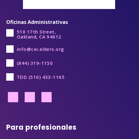
Oficinas Administrativas
510 17th Street,
Oakland, CA 94612
info@cei.elders.org
(844) 319-1150
TDD (510) 433-1165
Pie de página
Para profesionales