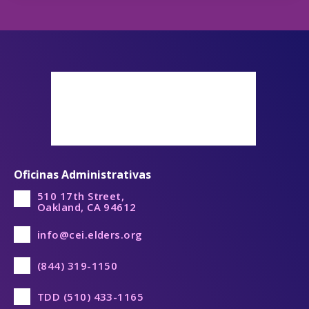
Oficinas Administrativas
510 17th Street,
Oakland, CA 94612
info@cei.elders.org
(844) 319-1150
TDD (510) 433-1165